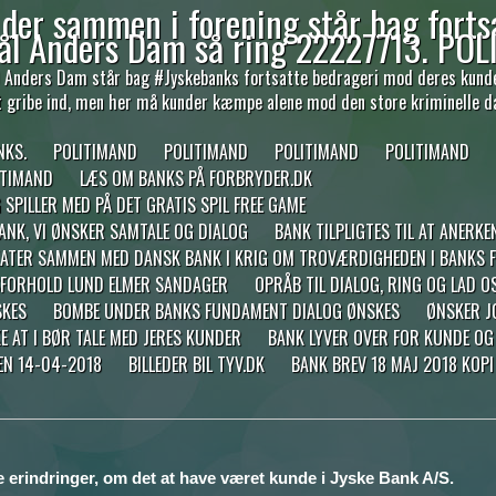
der sammen i forening står bag forts
ål Anders Dam så ring 22227713. POL
Anders Dam står bag #Jyskebanks fortsatte bedrageri mod deres kunder,
et gribe ind, men her må kunder kæmpe alene mod den store kriminelle d
NKS.
POLITIMAND
POLITIMAND
POLITIMAND
POLITIMAND
ITIMAND
LÆS OM BANKS PÅ FORBRYDER.DK
PILLER MED PÅ DET GRATIS SPIL FREE GAME
BANK, VI ØNSKER SAMTALE OG DIALOG
BANK TILPLIGTES TIL AT ANERKE
TER SAMMEN MED DANSK BANK I KRIG OM TROVÆRDIGHEDEN I BANKS FU
TSFORHOLD LUND ELMER SANDAGER
OPRÅB TIL DIALOG, RING OG LAD 
SKES
BOMBE UNDER BANKS FUNDAMENT DIALOG ØNSKES
ØNSKER JO
E AT I BØR TALE MED JERES KUNDER
BANK LYVER OVER FOR KUNDE OG
EN 14-04-2018
BILLEDER BIL TYV.DK
BANK BREV 18 MAJ 2018 KOP
e erindringer, om det at have været kunde i Jyske Bank A/S.