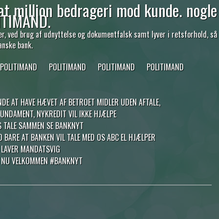
at million bedrageri mod kunde. nogle
ITIMAND.
 ved brug af udnyttelse og dokumentfalsk samt lyver i retsforhold, så
anske bank.
POLITIMAND
POLITIMAND
POLITIMAND
POLITIMAND
NDE AT HAVE HÆVET AF BETROET MIDLER UDEN AFTALE,
NDAMENT, NYKREDIT VIL IKKE HJÆLPE
OS TALE SAMMEN SE BANKNYT
 BARE AT BANKEN VIL TALE MED OS ABC EL HJÆLPER
 LAVER MANDATSVIG
I NU VELKOMMEN #BANKNYT