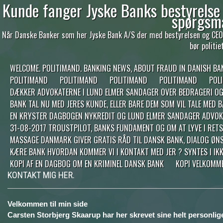
Kunde fanger Jyske Banks bestyrelse 
spørgsm
Når Danske Banker som her Jyske Bank A/S der med bestyrelsen og CEO 
bør politi
WELCOME. POLITIMAND. BANKING NEWS, ABOUT FRAUD IN DANISH BA
POLITIMAND
POLITIMAND
POLITIMAND
POLITIMAND
POL
DÆKKER ADVOKATERNE I LUND ELMER SANDAGER OVER BEDRAGERI OG S
BANK TAL NU MED JERES KUNDE, ELLER BARE DEM SOM VIL TALE MED 
EN KRYSTER DAGBOGEN NYKREDIT OG LUND ELMER SANDAGER ADVOKA
31-08-2017 TROUSTPILOT, BANKS FUNDAMENT OG OM AT LYVE I RE
MASSAGE DANMARK GIVER GRATIS RÅD TIL DANSK BANK, DIALOG ØN
KÆRE BANK HVORDAN KOMMER VI I KONTAKT MED JER ? SYNTES I IKK
KOPI AF EN DAGBOG OM EN KRIMINEL DANSK BANK
KOPI VELKOMM
KONTAKT MIG HER.
Velkommen til min side
Carsten Storbjerg Skaarup har her skrevet sine helt personlig