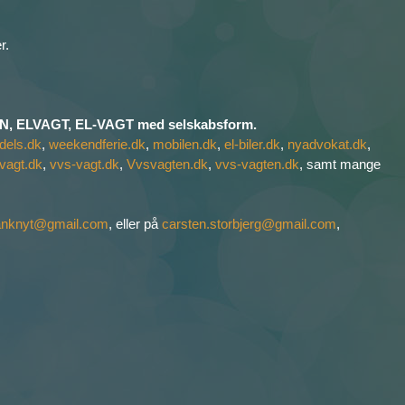
r.
 ELVAGT, EL-VAGT med selskabsform.
dels.dk
,
weekendferie.dk
,
mobilen.dk
,
el-biler.dk
,
nyadvokat.dk
,
vagt.dk
,
vvs-vagt.dk
,
Vvsvagten.dk
,
vvs-vagten.dk
, samt mange
anknyt@gmail.com
, eller på
carsten.storbjerg@gmail.com
,