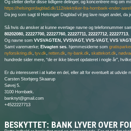
Og sletter derfor disse tidligere delinger, og koncentrere mig om 
https://helsingordagblad.dk/112/elektriker-fra-hornbaek-ender-aa
Da jeg som sagt til Helsingør Dagblad vil jeg lave noget andet, 
Så hvis du ønsker at kunne evertage navne og telefonnummer s
80202080, 22227700, 22227760, 22227711, 22227712, 22227713
,
Og navne som
VVSVAGTEN, VVSVAGT, VVS-VAGT, VVS VAGT,
Samt varemærke;
Elvagten ses
. hjemmesiderne som
gratisparke
nyforsikring.dk
,
tyv.dk
,
retten.dk
,
ny-bank.dk
,
skattekort.dk
,
nødva
hundrede sider mere, “de er ikke blevet opdateret i nogle år”, hvilket 
Er du interesseret i at købe en del, eller alt for eventuelt at udvi
Carsten Storbjerg Skaarup
Søvej 5.
3100 Hornbæk.
banknyt@gmail.com
+4522227713
BESKYTTET: BANK LYVER OVER F