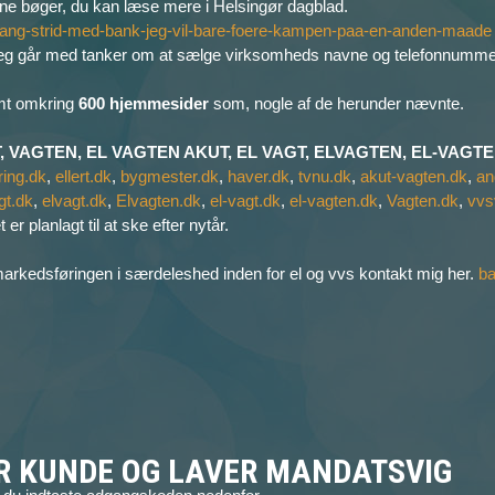
mine bøger, du kan læse mere i Helsingør dagblad.
relang-strid-med-bank-jeg-vil-bare-foere-kampen-paa-en-anden-maade
da jeg går med tanker om at sælge virksomheds navne og telefonnumme
amt omkring
600 hjemmesider
som, nogle af de herunder nævnte.
 VAGTEN, EL VAGTEN AKUT, EL VAGT, ELVAGTEN, EL-VAGTEN,
ring.dk
,
ellert.dk
,
bygmester.dk
,
haver.dk
,
tvnu.dk
,
akut-vagten.dk
,
an
gt.dk
,
elvagt.dk
,
Elvagten.dk
,
el-vagt.dk
,
el-vagten.dk
,
Vagten.dk
,
vvs
er planlagt til at ske efter nytår.
de markedsføringen i særdeleshed inden for el og vvs kontakt mig her.
b
OR KUNDE OG LAVER MANDATSVIG