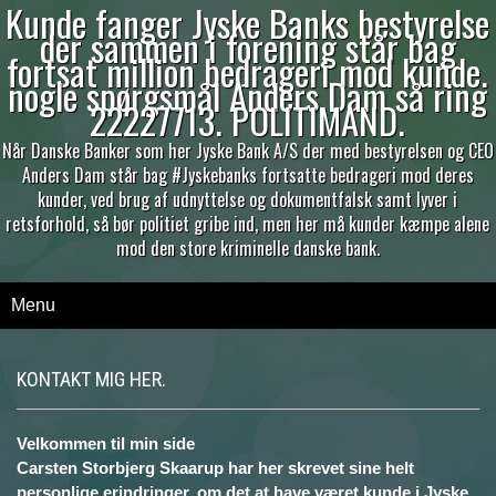
Kunde fanger Jyske Banks bestyrelse
der sammen i forening står bag
fortsat million bedrageri mod kunde.
nogle spørgsmål Anders Dam så ring
22227713. POLITIMAND.
Når Danske Banker som her Jyske Bank A/S der med bestyrelsen og CEO
Anders Dam står bag #Jyskebanks fortsatte bedrageri mod deres
kunder, ved brug af udnyttelse og dokumentfalsk samt lyver i
retsforhold, så bør politiet gribe ind, men her må kunder kæmpe alene
mod den store kriminelle danske bank.
Menu
KONTAKT MIG HER.
Velkommen til min side
Carsten Storbjerg Skaarup har her skrevet sine helt
personlige erindringer, om det at have været kunde i Jyske