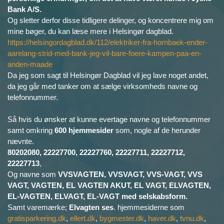
Bank A/S.
Og sletter derfor disse tidligere delinger, og koncentrere mig om
mine bøger, du kan læse mere i Helsingør dagblad.
https://helsingordagblad.dk/112/elektriker-fra-hornbaek-ender-
aarelang-strid-med-bank-jeg-vil-bare-foere-kampen-paa-en-
anden-maade
Da jeg som sagt til Helsingør Dagblad vil jeg lave noget andet,
da jeg går med tanker om at sælge virksomheds navne og
telefonnummer.
Så hvis du ønsker at kunne evertage navne og telefonnummer
samt omkring
600 hjemmesider
som, nogle af de herunder
nævnte.
80202080, 22227700, 22227760, 22227711, 22227712,
22227713
,
Og navne som
VVSVAGTEN, VVSVAGT, VVS-VAGT, VVS
VAGT, VAGTEN, EL VAGTEN AKUT, EL VAGT, ELVAGTEN,
EL-VAGTEN, ELVAGT, EL-VAGT med selskabsform.
Samt varemærke;
Elvagten ses
. hjemmesiderne som
gratisparkering.dk
,
ellert.dk
,
bygmester.dk
,
haver.dk
,
tvnu.dk
,