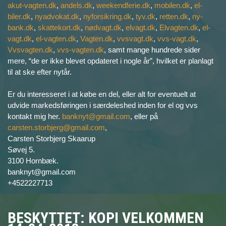
akut-vagten.dk
,
andels.dk
,
weekendferie.dk
,
mobilen.dk
,
el-
biler.dk
,
nyadvokat.dk
,
nyforsikring.dk
,
tyv.dk
,
retten.dk
,
ny-
bank.dk
,
skattekort.dk
,
nødvagt.dk
,
elvagt.dk
,
Elvagten.dk
,
el-
vagt.dk
,
el-vagten.dk
,
Vagten.dk
,
vvsvagt.dk
,
vvs-vagt.dk
,
Vvsvagten.dk
,
vvs-vagten.dk
, samt mange hundrede sider
mere, “de er ikke blevet opdateret i nogle år”, hvilket er planlagt
til at ske efter nytår.
Er du interesseret i at købe en del, eller alt for eventuelt at
udvide markedsføringen i særdeleshed inden for el og vvs
kontakt mig her.
banknyt@gmail.com
, eller på
carsten.storbjerg@gmail.com
,
Carsten Storbjerg Skaarup
Søvej 5.
3100 Hornbæk.
banknyt@gmail.com
+4522227713
BESKYTTET: KOPI VELKOMMEN