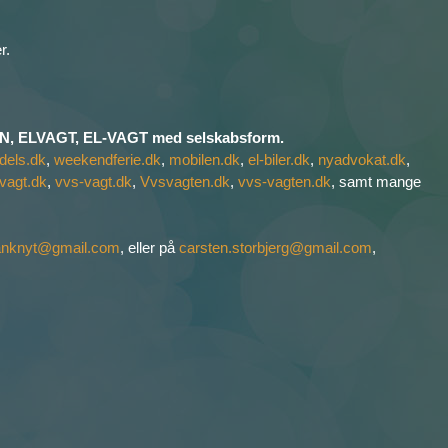
r.
 ELVAGT, EL-VAGT med selskabsform.
dels.dk
,
weekendferie.dk
,
mobilen.dk
,
el-biler.dk
,
nyadvokat.dk
,
vagt.dk
,
vvs-vagt.dk
,
Vvsvagten.dk
,
vvs-vagten.dk
, samt mange
anknyt@gmail.com
, eller på
carsten.storbjerg@gmail.com
,