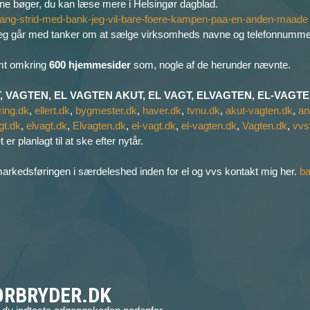
mine bøger, du kan læse mere i Helsingør dagblad.
relang-strid-med-bank-jeg-vil-bare-foere-kampen-paa-en-anden-maade
da jeg går med tanker om at sælge virksomheds navne og telefonnumme
amt omkring
600 hjemmesider
som, nogle af de herunder nævnte.
 VAGTEN, EL VAGTEN AKUT, EL VAGT, ELVAGTEN, EL-VAGTEN,
ring.dk
,
ellert.dk
,
bygmester.dk
,
haver.dk
,
tvnu.dk
,
akut-vagten.dk
,
an
gt.dk
,
elvagt.dk
,
Elvagten.dk
,
el-vagt.dk
,
el-vagten.dk
,
Vagten.dk
,
vvs
er planlagt til at ske efter nytår.
de markedsføringen i særdeleshed inden for el og vvs kontakt mig her.
b
ORBRYDER.DK