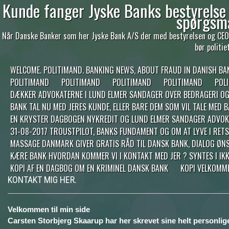
Kunde fanger Jyske Banks bestyrelse 
spørgsm
Når Danske Banker som her Jyske Bank A/S der med bestyrelsen og CEO 
bør politi
WELCOME. POLITIMAND. BANKING NEWS, ABOUT FRAUD IN DANISH BA
POLITIMAND
POLITIMAND
POLITIMAND
POLITIMAND
POL
DÆKKER ADVOKATERNE I LUND ELMER SANDAGER OVER BEDRAGERI OG S
BANK TAL NU MED JERES KUNDE, ELLER BARE DEM SOM VIL TALE MED 
EN KRYSTER DAGBOGEN NYKREDIT OG LUND ELMER SANDAGER ADVOKA
31-08-2017 TROUSTPILOT, BANKS FUNDAMENT OG OM AT LYVE I RE
MASSAGE DANMARK GIVER GRATIS RÅD TIL DANSK BANK, DIALOG ØN
KÆRE BANK HVORDAN KOMMER VI I KONTAKT MED JER ? SYNTES I IKK
KOPI AF EN DAGBOG OM EN KRIMINEL DANSK BANK
KOPI VELKOMM
KONTAKT MIG HER.
Velkommen til min side
Carsten Storbjerg Skaarup har her skrevet sine helt personlig