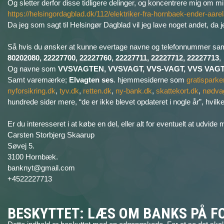
Og sletter derfor disse tidligere delinger, og koncentrere mig om 
https://helsingordagblad.dk/112/elektriker-fra-hornbaek-ender-aa
Da jeg som sagt til Helsingør Dagblad vil jeg lave noget andet, 
Så hvis du ønsker at kunne evertage navne og telefonnummer s
80202080, 22227700, 22227760, 22227711, 22227712, 22227713
,
Og navne som
VVSVAGTEN, VVSVAGT, VVS-VAGT, VVS VAGT,
Samt varemærke;
Elvagten ses
. hjemmesiderne som
gratisparke
nyforsikring.dk
,
tyv.dk
,
retten.dk
,
ny-bank.dk
,
skattekort.dk
,
nødva
hundrede sider mere, “de er ikke blevet opdateret i nogle år”, hvilket 
Er du interesseret i at købe en del, eller alt for eventuelt at udvi
Carsten Storbjerg Skaarup
Søvej 5.
3100 Hornbæk.
banknyt@gmail.com
+4522227713
BESKYTTET: LÆS OM BANKS PÅ F