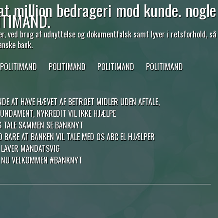
at million bedrageri mod kunde. nogle
ITIMAND.
 ved brug af udnyttelse og dokumentfalsk samt lyver i retsforhold, så
anske bank.
POLITIMAND
POLITIMAND
POLITIMAND
POLITIMAND
NDE AT HAVE HÆVET AF BETROET MIDLER UDEN AFTALE,
NDAMENT, NYKREDIT VIL IKKE HJÆLPE
OS TALE SAMMEN SE BANKNYT
 BARE AT BANKEN VIL TALE MED OS ABC EL HJÆLPER
 LAVER MANDATSVIG
I NU VELKOMMEN #BANKNYT