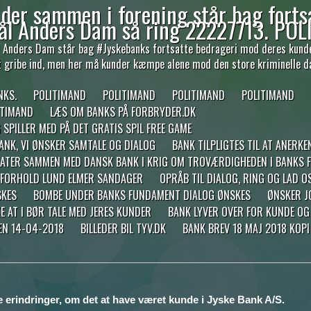
der sammen i forening står bag forts
ål Anders Dam så ring 22227713. POL
Anders Dam står bag #Jyskebanks fortsatte bedrageri mod deres kunder,
et gribe ind, men her må kunder kæmpe alene mod den store kriminelle d
NKS.
POLITIMAND
POLITIMAND
POLITIMAND
POLITIMAND
ITIMAND
LÆS OM BANKS PÅ FORBRYDER.DK
PILLER MED PÅ DET GRATIS SPIL FREE GAME
BANK, VI ØNSKER SAMTALE OG DIALOG
BANK TILPLIGTES TIL AT ANERKE
TER SAMMEN MED DANSK BANK I KRIG OM TROVÆRDIGHEDEN I BANKS FU
TSFORHOLD LUND ELMER SANDAGER
OPRÅB TIL DIALOG, RING OG LAD 
SKES
BOMBE UNDER BANKS FUNDAMENT DIALOG ØNSKES
ØNSKER JO
E AT I BØR TALE MED JERES KUNDER
BANK LYVER OVER FOR KUNDE OG
EN 14-04-2018
BILLEDER BIL TYV.DK
BANK BREV 18 MAJ 2018 KOP
e erindringer, om det at have været kunde i Jyske Bank A/S.